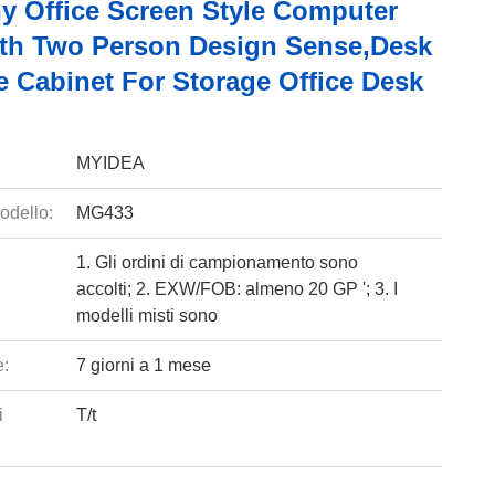
 Office Screen Style Computer
th Two Person Design Sense,desk
e Cabinet For Storage Office Desk
MYIDEA
odello:
MG433
1. Gli ordini di campionamento sono
accolti; 2. EXW/FOB: almeno 20 GP '; 3. I
modelli misti sono
e:
7 giorni a 1 mese
i
T/t