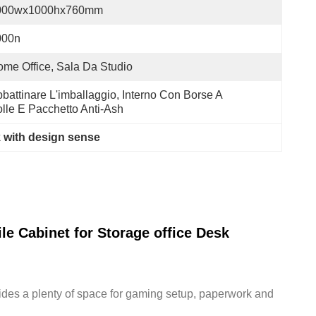
000wx1000hx760mm
000n
me Office, Sala Da Studio
battinare L'imballaggio, Interno Con Borse A 
lle E Pacchetto Anti-Ash
sk with design sense
e Cabinet for Storage office Desk
ovides a plenty of space for gaming setup, paperwork and