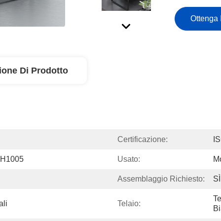
Ottenga 
ione Di Prodotto
Certificazione:
I
*H1005
Usato:
Mo
Assemblaggio Richiesto:
SÌ
Te
ali
Telaio:
B