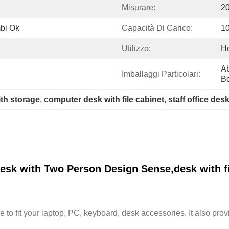
Misurare:
2
bi Ok
Capacità Di Carico:
1
Utilizzo:
Ho
Ab
Imballaggi Particolari:
Bo
ith storage
, 
computer desk with file cabinet
, 
staff office de
sk with Two Person Design Sense,desk with fil
ce to fit your laptop, PC, keyboard, desk accessories. It also pr