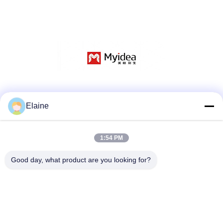
Social media
Elaine
1:54 PM
Contatto rapido
Telefono
Good day, what product are you looking for?
+8613927771320
Email
13927771320@139.com