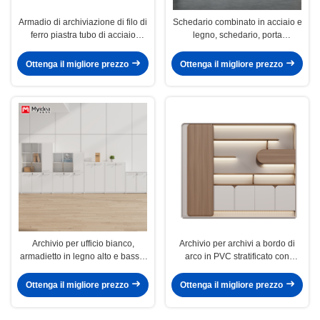
Armadio di archiviazione di filo di
Schedario combinato in acciaio e
ferro piastra tubo di acciaio
legno, schedario, porta
combinato con documento
dell'armadio in acciaio, corpo
aziendale Armadio di
dell'armadio in triammina
Ottenga il migliore prezzo
Ottenga il migliore prezzo
archiviazione di dati Armadio di
partizione di interblocco
Archivio per ufficio bianco,
Archivio per archivi a bordo di
armadietto in legno alto e basso,
arco in PVC stratificato con
armadietto di archiviazione,
striscia luminosa a LED a
adatto per uffici, sale conferenze,
controllo vocale
Ottenga il migliore prezzo
Ottenga il migliore prezzo
sale ricezione