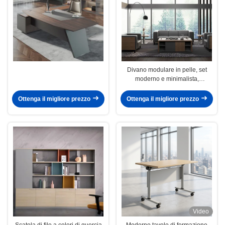
Divano modulare in pelle, set
moderno e minimalista,
combinazione per area relax,
reception aziendale e trattative
Ottenga il migliore prezzo
Ottenga il migliore prezzo
Video
Scatola di file a colori di quercia
Moderno tavolo di formazione