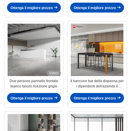
Reception Desk
Ottenga il migliore prezzo
Ottenga il migliore prezzo
Video
Due persone pannello frontale
Il bancone bar della dispensa per
bianco tavolo ricezione grigio
i dipendenti dell'azienda è
realizzato in pannello di roccia
impermeabile e il semplice
Ottenga il migliore prezzo
Ottenga il migliore prezzo
tavolino da tè può essere
personalizzato