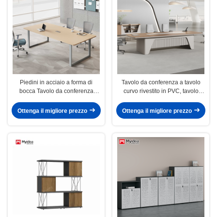
Piedini in acciaio a forma di
Tavolo da conferenza a tavolo
bocca Tavolo da conferenza
curvo rivestito in PVC, tavolo
semplice e alla moda Versatile in
dipinto per sala conferenze con
ufficio
rotaia elettrica e scatola elettrica
Ottenga il migliore prezzo
Ottenga il migliore prezzo