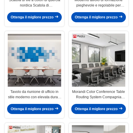
nordica Scatola di
pieghevole e regolabile per
visualizzazione superiore
l'ambiente Gambe in acciaio
Forma rettangolare per
Ottenga il migliore prezzo
Ottenga il migliore prezzo
conferenze di
formazioneArredamento per
ufficio
Tavolo da riunione di ufficio in
Morandi Color Conference Table
stile moderno con elevata durata
Routing System Compagnia
e supporto per la
Ufficio Sala riunioni Reception
personalizzazione
Scrivania e sedia Combinazione
Ottenga il migliore prezzo
Ottenga il migliore prezzo