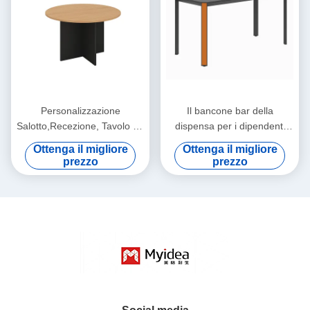
Personalizzazione
Il bancone bar della
Salotto,Recezione, Tavolo da
dispensa per i dipendenti
caffè, Tavolo da caffè
dell'azienda è realizzato in
Ottenga il migliore
Ottenga il migliore
circolare per più persone,
pannello di roccia
prezzo
prezzo
Tipo di tavolo, Tavolo da chat
impermeabile e il semplice
casuale
tavolino da tè può essere
personalizzato