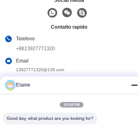
Social media
Contatto rapido
Telefono
+8613927771320
Email
13927771320@139.com
Indirizzo
Elaine
Edificio G, secondo piano, n. 6 Qihang Avenue, città di
Jiujiang, distretto di Nanhai, città di Foshan, provincia di
Guangdong, Cina
10:04 PM
Good day, what product are you looking for?
Norme sulla privacy
|
Mappa del sito
Buona qualità della Cina Arredamento per ufficio Fornitore. © di
Copyright 2024-2026 FOSHAN OMAN MEIGE FURNITURE