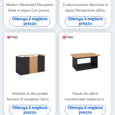
Modern Minimalist Reception
Customizazione Barricata in
Desk in legno Con pannelli
legno Recepzione ufficio
frontali scuri Ufficio Hotel
Recepzione ufficio, White
Ottenga il migliore
Ottenga il migliore
Compagnia Ingresso
Mountain Rock Board,
prezzo
prezzo
Ospedali Clienti Ospedali
Recepzione moderna e
Applicazioni Supporto
semplice
personalizzazione
Azienda di alta qualità
Tavolo da ufficio
Servizio di reception Servizio
commerciale moderno ed
di ufficio Arredamento Hotel
ecologico in legno con
Ottenga il migliore
Ottenga il migliore
Ristorante Negozio
pannelli in melamina
prezzo
prezzo