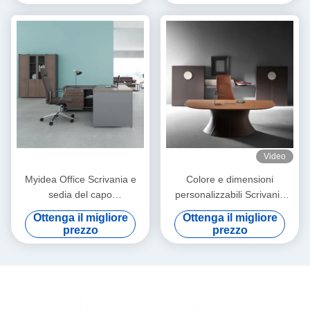
fashionable single supervisor
desk
Video
Myidea Office Scrivania e
Colore e dimensioni
sedia del capo
personalizzabili Scrivania
Combinazione semplice
dirigente Presidente Tavolo
Ottenga il migliore
Ottenga il migliore
Presidente moderno
Commerciale Arredamento
prezzo
prezzo
Manager Single Office Desk
per ufficio Supporto
Supporto personalizzazione
personalizzazione