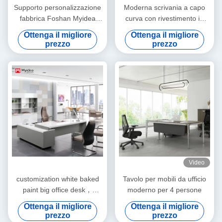
Supporto personalizzazione
Moderna scrivania a capo
fabbrica Foshan Myidea
curva con rivestimento in
moderno 4 persone mobili
PVC, superficie verniciata in
Ottenga il migliore
Ottenga il migliore
da ufficio Stazione di lavoro
lacca, illuminazione
prezzo
prezzo
tavolo con gamba di metallo,
ambientale LED attivata
personale esecutivo
dalla voce
Stazione di lavoro moderna
ufficio scrivania
Video
customization white baked
Tavolo per mobili da ufficio
paint big office desk，
moderno per 4 persone
luxurious modern CEO office
Ottenga il migliore
Ottenga il migliore
desk，creative and
prezzo
prezzo