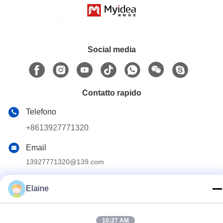
Social media
Contatto rapido
Telefono
+8613927771320
Email
13927771320@139.com
Indirizzo
Elaine
Edificio G, secondo piano, n. 6 Qihang Avenue, città di
Jiujiang, distretto di Nanhai, città di Foshan, provincia di
Guangdong, Cina
10:27 AM