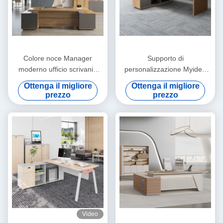
Colore noce Manager
Supporto di
moderno ufficio scrivania
personalizzazione Myidea
mobili commerciali supporto
Office Boss Desk Modern
Ottenga il migliore
Ottenga il migliore
personalizzazione
Simple Furniture Single
prezzo
prezzo
Person With Sub Cabinet
Video