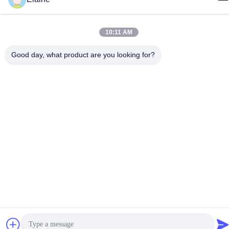
Edificio G, secondo piano, n. 6 Qihang Avenue, città di
Jiujiang, distretto di Nanhai, città di Foshan, provincia di
Guangdong, Cina
10:11 AM
Norme sulla privacy
|
Mappa del sito
Good day, what product are you looking for?
Buona qualità della Cina Arredamento per ufficio Fornitore. © di
Copyright 2024-2026 FOSHAN OMAN MEIGE FURNITURE
CO.,LTD . Tutti i diritti riservati.