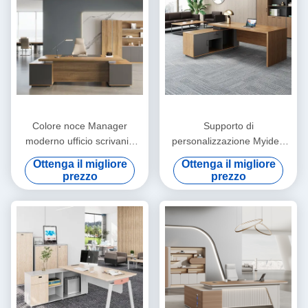
Colore noce Manager
Supporto di
moderno ufficio scrivania
personalizzazione Myidea
mobili commerciali supporto
Office Boss Desk Modern
Ottenga il migliore
Ottenga il migliore
personalizzazione
Simple Furniture Single
prezzo
prezzo
Person With Sub Cabinet