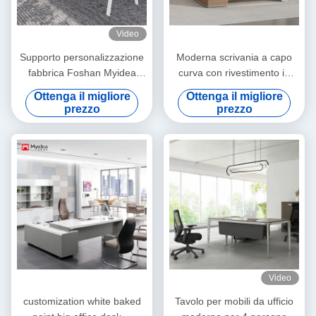
Video
Supporto personalizzazione
Moderna scrivania a capo
fabbrica Foshan Myidea
curva con rivestimento in
moderno 4 persone mobili
PVC, superficie verniciata in
Ottenga il migliore
Ottenga il migliore
da ufficio Stazione di lavoro
lacca, illuminazione
prezzo
prezzo
tavolo con gamba di metallo,
ambientale LED attivata
personale esecutivo
dalla voce
Stazione di lavoro moderna
ufficio scrivania
Video
customization white baked
Tavolo per mobili da ufficio