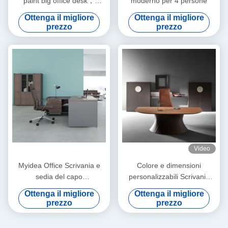
paint big office desk，
moderno per 4 persone
luxurious modern CEO office
Ottenga il migliore
Ottenga il migliore
desk，creative and
prezzo
prezzo
fashionable single supervisor
desk
Video
Myidea Office Scrivania e
Colore e dimensioni
sedia del capo
personalizzabili Scrivania
Combinazione semplice
dirigente Presidente Tavolo
Ottenga il migliore
Ottenga il migliore
Presidente moderno
Commerciale Arredamento
prezzo
prezzo
Manager Single Office Desk
per ufficio Supporto
Supporto personalizzazione
personalizzazione