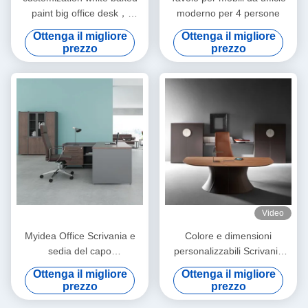
paint big office desk，
moderno per 4 persone
luxurious modern CEO office
Ottenga il migliore
Ottenga il migliore
desk，creative and
prezzo
prezzo
fashionable single supervisor
desk
Video
Myidea Office Scrivania e
Colore e dimensioni
sedia del capo
personalizzabili Scrivania
Combinazione semplice
dirigente Presidente Tavolo
Ottenga il migliore
Ottenga il migliore
Presidente moderno
Commerciale Arredamento
prezzo
prezzo
Manager Single Office Desk
per ufficio Supporto