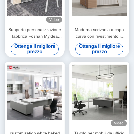
Video
Supporto personalizzazione
Moderna scrivania a capo
fabbrica Foshan Myidea
curva con rivestimento in
moderno 4 persone mobili
PVC, superficie verniciata in
Ottenga il migliore
Ottenga il migliore
da ufficio Stazione di lavoro
lacca, illuminazione
prezzo
prezzo
tavolo con gamba di metallo,
ambientale LED attivata
personale esecutivo
dalla voce
Stazione di lavoro moderna
ufficio scrivania
Video
customization white baked
Tavolo per mobili da ufficio