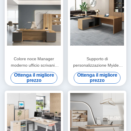
Colore noce Manager
Supporto di
moderno ufficio scrivania
personalizzazione Myidea
mobili commerciali supporto
Office Boss Desk Modern
Ottenga il migliore
Ottenga il migliore
personalizzazione
Simple Furniture Single
prezzo
prezzo
Person With Sub Cabinet