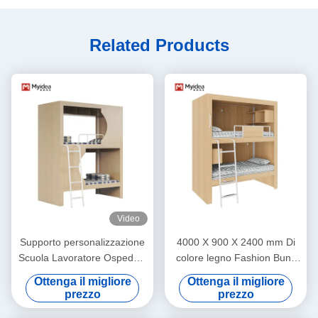
Related Products
Video
Supporto personalizzazione
4000 X 900 X 2400 mm Di
Scuola Lavoratore Ospedale
colore legno Fashion Bunk
Casa Dormitorio Metallo
Bed For Youth Hostel
Ottenga il migliore
Ottenga il migliore
Studente Stabile Stoccaggio
Supporto personalizzazione
prezzo
prezzo
in legno