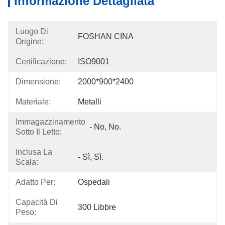
Informazione Dettagliata
Luogo Di
FOSHAN CINA
Origine:
Certificazione:
ISO9001
Dimensione:
2000*900*2400
Materiale:
Metalli
Immagazzinamento
- No, No.
Sotto Il Letto:
Inclusa La
- Sì, Sì.
Scala:
Adatto Per:
Ospedali
Capacità Di
300 Libbre
Peso: