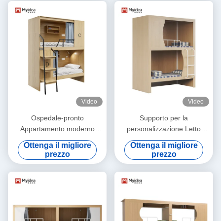
Video
Video
Ospedale-pronto
Supporto per la
Appartamento moderno
personalizzazione Letto
completamente chiuso Letti
funzionale per la gioventù
Ottenga il migliore
Ottenga il migliore
in legno e scale da piedi in
Ospedale con 20 progettisti
prezzo
prezzo
acciaio Supporto
e impianto di produzione
personalizzazione
automatizzato