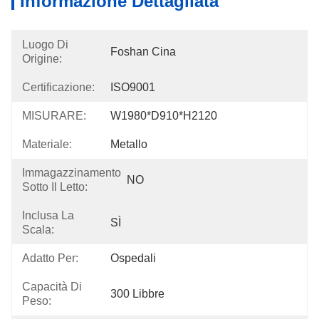
Informazione Dettagliata
Luogo Di
Foshan Cina
Origine:
Certificazione:
ISO9001
MISURARE:
W1980*D910*H2120
Materiale:
Metallo
Immagazzinamento
NO
Sotto Il Letto:
Inclusa La
SÌ
Scala:
Adatto Per:
Ospedali
Capacità Di
300 Libbre
Peso: