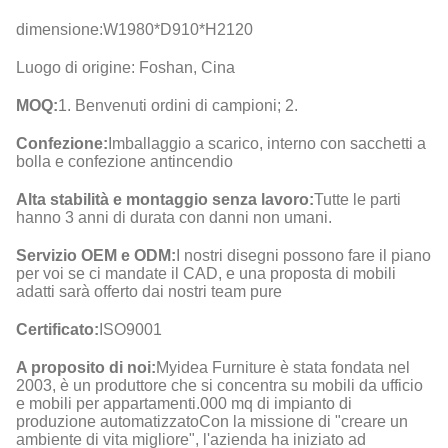
dimensione:
W1980*D910*H2120
Luogo di origine: Foshan, Cina
MOQ:
1. Benvenuti ordini di campioni; 2.
Confezione:
Imballaggio a scarico, interno con sacchetti a
bolla e confezione antincendio
Alta stabilità e montaggio senza lavoro:
Tutte le parti
hanno 3 anni di durata con danni non umani.
Servizio OEM e ODM:
I nostri disegni possono fare il piano
per voi se ci mandate il CAD, e una proposta di mobili
adatti sarà offerto dai nostri team pure
Certificato:
ISO9001
A proposito di noi:
Myidea Furniture è stata fondata nel
2003, è un produttore che si concentra su mobili da ufficio
e mobili per appartamenti.000 mq di impianto di
produzione automatizzatoCon la missione di "creare un
ambiente di vita migliore", l'azienda ha iniziato ad