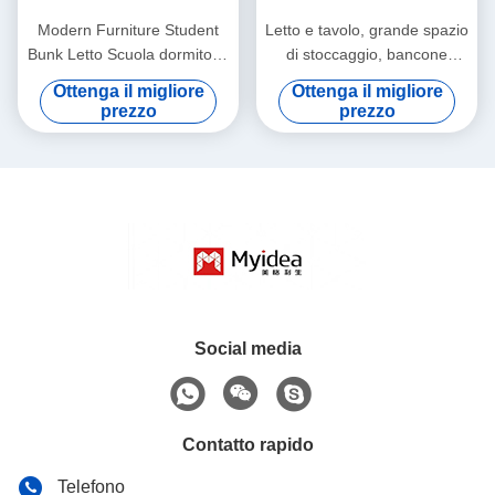
Modern Furniture Student
Letto e tavolo, grande spazio
Bunk Letto Scuola dormitorio
di stoccaggio, bancone
con supporto da scrivania
spessito, chiodi rotondi,
Ottenga il migliore
Ottenga il migliore
personalizzazione
bordi sigillati per lo
prezzo
prezzo
stoccaggio, scale e alte
ringhiere
Social media
Contatto rapido
Telefono