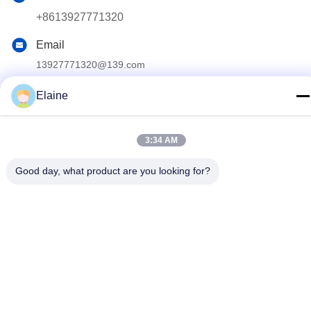
+8613927771320
Email
13927771320@139.com
Indirizzo
Elaine
Edificio G, secondo piano, n. 6 Qihang Avenue, città di
Jiujiang, distretto di Nanhai, città di Foshan, provincia di
Guangdong, Cina
3:34 AM
Good day, what product are you looking for?
Norme sulla privacy
|
Mappa del sito
Buona qualità della Cina Arredamento per ufficio Fornitore. © di
Copyright 2024-2026 FOSHAN OMAN MEIGE FURNITURE
CO.,LTD . Tutti i diritti riservati.